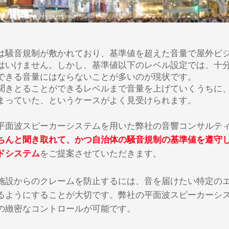
は騒音規制が敷かれており、基準値を超えた音量で屋外ビ
はいけません。しかし、基準値以下のレベル設定では、十
できる音量にはならないことが多いのが現状です。
聞きとることができるレベルまで音量を上げていくうちに
まっていた、というケースがよく見受けられます。
平面波スピーカーシステムを用いた弊社の音響コンサルテ
ちんと聞き取れて、かつ自治体の騒音規制の基準値を遵守
ドシステム
をご提案させていただきます。
施設からのクレームを防止するには、音を届けたい特定の
るようにすることが大切です。弊社の平面波スピーカーシ
の緻密なコントロールが可能です。