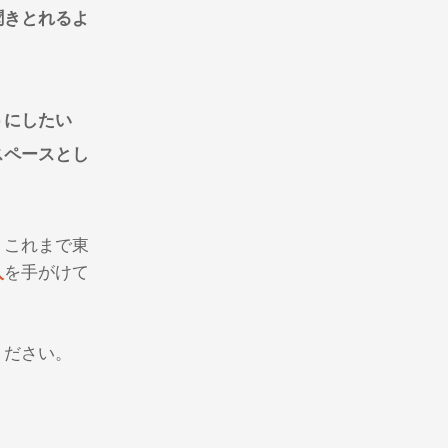
聞きとれるよ
うにしたい
スペースとし
、これまで東
入
を手がけて
ください。