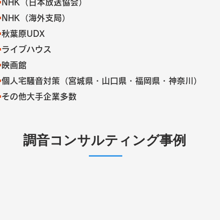
️
NHK（日本放送協会）
️
NHK（海外支局）
️
秋葉原UDX
️
ライブハウス
️
映画館
️
個人宅騒音対策（宮城県・山口県・福岡県・神奈川）
️
その他大手企業多数
調音コンサルティング事例