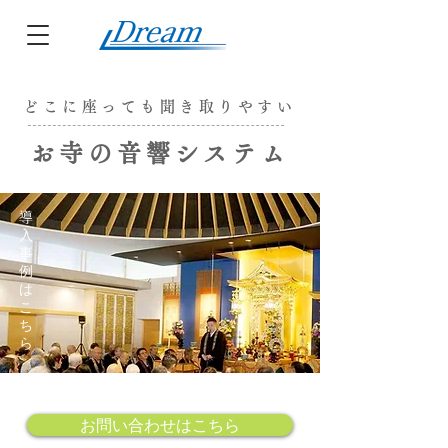
どこに座っても聞き取りやすい
お寺の音響システム
​導
入
事
例
は
こ
ち
ら
お問い合わせはこちら