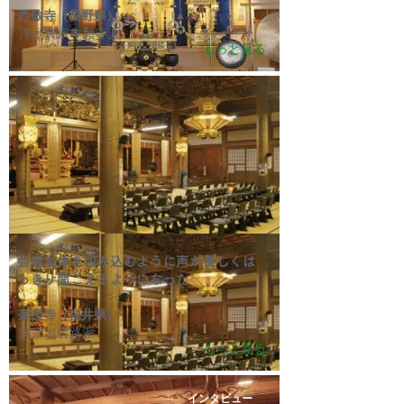
西敬寺（長野県）
浄土真宗本願寺派
もっと見る
会場
全体を包み込むように声が優しくは
っきり聞こえるようになった
毫摂寺（福井県）
真宗出雲路派
もっと見る
インタビュー