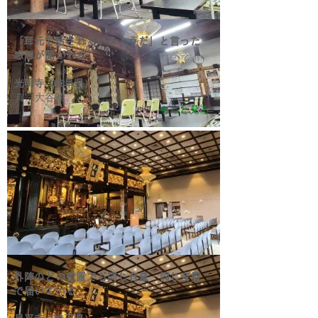
​「耳元で話されているようだ」と言った
感想が聞かれる
光明寺（岐阜県）
真宗大谷派
もっと見る
外陣のどの位置でも同じ音量・同じ音質
で届いている