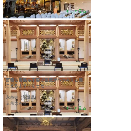
昌平寺（埼玉県）
浄土真宗本願寺派
もっと見る
面倒な調整も不要で言葉がハッキリと聞
こえるようになった
永泉寺（茨城県）
真宗大谷派
もっと見る