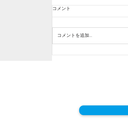
コメント
コメントを追加…
ドリーム初企画！地元応援イ
ベントを開催します