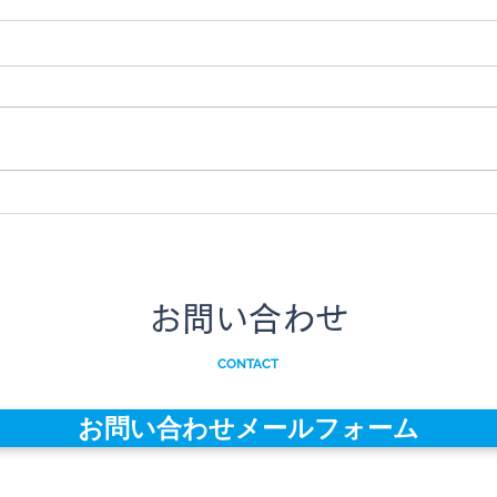
LAP-TEQ PLUS GREEN ご紹介
横浜
動画を公開しました
ライ
まし
レーザーポインタ付きデジタル角
令和
度計「LAP-TEQ PLUS GREEN」の
事業
動画を公開しました。 本製品の
kik
導入メリット、使い方、セット内
用が
容、オプションの取り付けブラケ
ル 
ットについてご紹介しています。
た。 
ぜひご覧くださいませ。 ◇製品
「ki
ページ：https://www.dream-pa...
します
お問い合わせ
CONTACT
お問い合わせメールフォーム