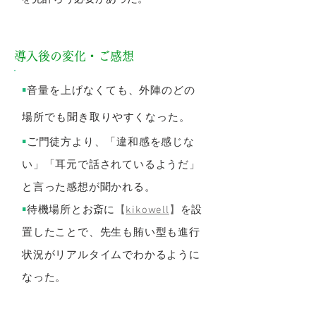
導入後の変化・ご感想
▪️
音量を上げなくても
、外陣のどの
場所でも聞き取りやすくなった。
▪️
ご
門
徒方より、「違和感を感じな
い」「耳元で話されているようだ」
と言った感想が聞かれる。
▪️
待機場所と
お
斎
に
【
kikowell
】
を設
置したことで、先生も賄い型も進行
状況がリアルタイムでわかるように
なった。