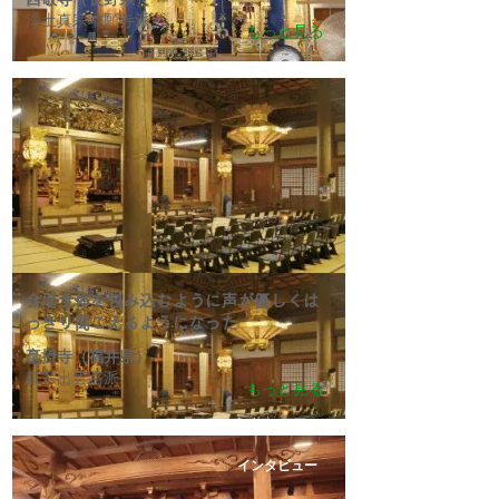
西敬寺（長野県）
浄土真宗本願寺派
もっと見る
会場
全体を包み込むように声が優しくは
っきり聞こえるようになった
毫摂寺（福井県）
真宗出雲路派
もっと見る
インタビュー