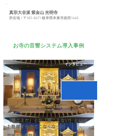
真宗大谷派 紫金山 光明寺
所在地
/ 〒501-0471 岐阜県本巣市政田1445
お寺の音響システム導入事例
インタビュー
「聞こえた」とか「聞こえない」といっ
た話題すら出てこなくなった