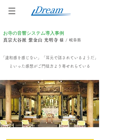
お寺の音響システム導入事例
真宗大谷派 紫金山 光明寺
​様
/
岐阜県
「違和感を感じない」
​「耳元で話されているようだ」
といった感想がご門徒方より寄せれらている