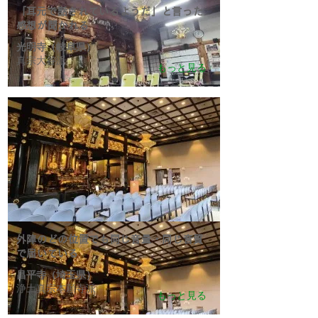
​「耳元で話されているようだ」と言った
感想が聞かれる
光明寺（岐阜県）
真宗大谷派
もっと見る
外陣のどの位置でも同じ音量・同じ音質
で届いている
昌平寺（埼玉県）
浄土真宗本願寺派
もっと見る