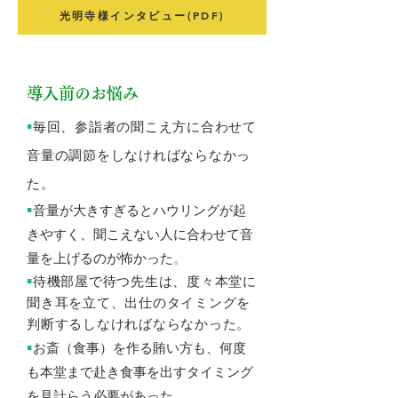
光明寺様インタビュー(PDF)
導入前のお悩み
▪️
毎回、参詣者の聞こえ方
に合わせて
音量の調節をしなければならなかっ
た。
▪️
音量が大きすぎるとハウリングが起
きやすく、聞こえない人に合わせて音
量を上げるのが怖かった
。
▪️
待
機部屋で待つ先生は、度々本堂に
聞き耳を立て、出仕のタイミングを
判
断
​するしなければならなかった
。
▪️
お斎（食事）を作る賄い方も、何度
も本堂まで赴き
食事を出すタイミング
を見計らう必要があった
​。